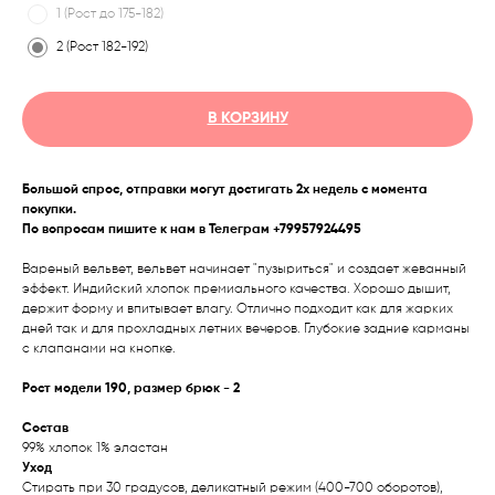
1 (Рост до 175-182)
2 (Рост 182-192)
В КОРЗИНУ
Большой спрос, отправки могут достигать 2х недель с момента
покупки.
По вопросам пишите к нам в Телеграм +79957924495
Вареный вельвет, вельвет начинает "пузыриться" и создает жеванный
эффект. Индийский хлопок премиального качества. Хорошо дышит,
держит форму и впитывает влагу. Отлично подходит как для жарких
дней так и для прохладных летних вечеров. Глубокие задние карманы
с клапанами на кнопке.
Рост модели 190, размер брюк - 2
Состав
99% хлопок 1% эластан
Уход
Стирать при 30 градусов, деликатный режим (400-700 оборотов),