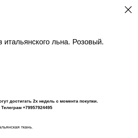
з итальянского льна. Розовый.
гут достигать 2х недель с момента покупки.
 Телеграм +79957924495
альянская ткань.