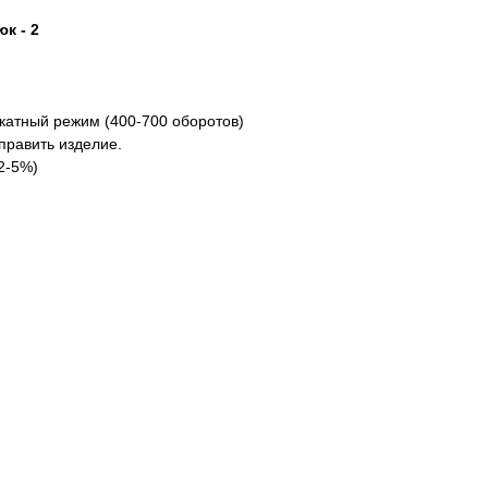
к - 2
икатный режим (400-700 оборотов)
править изделие.
2-5%)