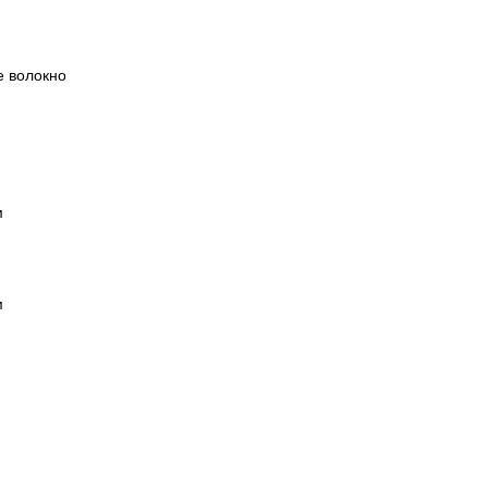
е волокно
м
м