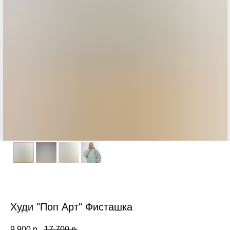
Худи "Поп Арт" Фисташка
9 900
р.
17 700
р.