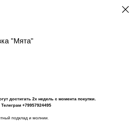
вка "Мята"
гут достигать 2х недель с момента покупки.
 Телеграм +79957924495
нтный подклад и молнии.