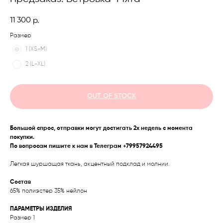
11 300
р.
Размер
1 (XS-M)
2 (L-XL)
OUT OF STOCK
Большой спрос, отправки могут достигать 2х недель с момента
покупки.
По вопросам пишите к нам в Телеграм +79957924495
Легкая шуршащая ткань, акцентный подклад и молнии.
Состав
65% полиэстер 35% нейлон
ПАРАМЕТРЫ ИЗДЕЛИЯ
Размер 1