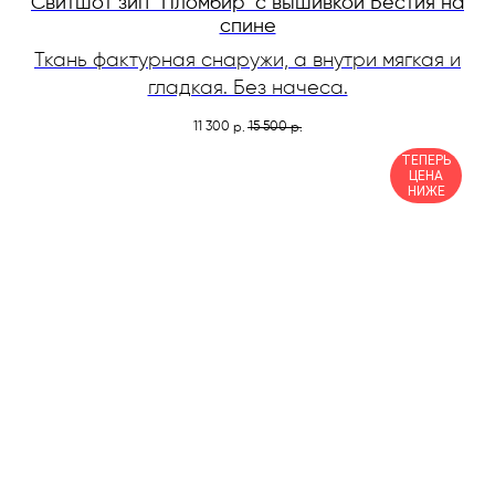
Свитшот зип "Пломбир" с вышивкой Бестия на
спине
Ткань фактурная снаружи, а внутри мягкая и
гладкая. Без начеса.
11 300
15 500
р.
р.
ТЕПЕРЬ
ЦЕНА
НИЖЕ