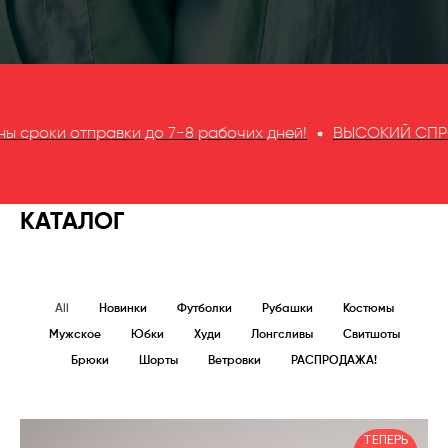
вки до 7-8 рабочих дней!
ВЫСОКИЙ СПРОС! Временно у
КАТАЛОГ
All
Новинки
Футболки
Рубашки
Костюмы
Мужское
Юбки
Худи
Лонгсливы
Свитшоты
Брюки
Шорты
Ветровки
РАСПРОДАЖА!
ТЕПЕРЬ