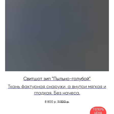
Свитшот зип "Пыльно-голубой"
Ткань фактурная снаружи, а внутри мягкая и
гладкая. Без начеса.
8 800
11 500
р.
р.
ТЕПЕРЬ
ЦЕНА