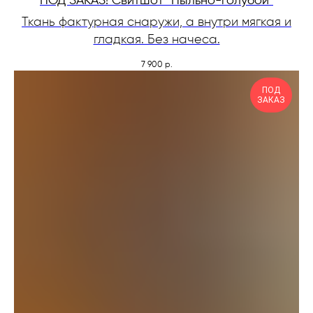
ПОД ЗАКАЗ! Свитшот "Пыльно-голубой"
Ткань фактурная снаружи, а внутри мягкая и
гладкая. Без начеса.
7 900
р.
ПОД
ЗАКАЗ